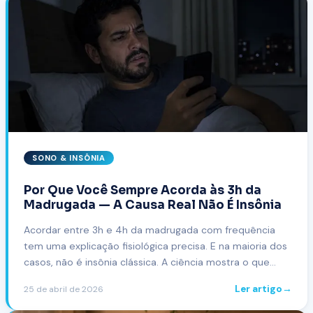
SONO & INSÔNIA
Por Que Você Sempre Acorda às 3h da
Madrugada — A Causa Real Não É Insônia
Acordar entre 3h e 4h da madrugada com frequência
tem uma explicação fisiológica precisa. E na maioria dos
casos, não é insônia clássica. A ciência mostra o que
realmente acontece.
Ler artigo
→
25 de abril de 2026