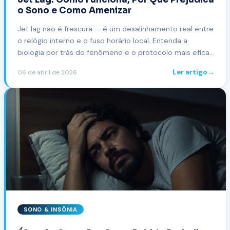
o Sono e Como Amenizar
Jet lag não é frescura — é um desalinhamento real entre
o relógio interno e o fuso horário local. Entenda a
biologia por trás do fenômeno e o protocolo mais eficaz
para se recuperar em menos tempo.
Ler artigo
→
06 de abril de 2026
SONO & INSÔNIA