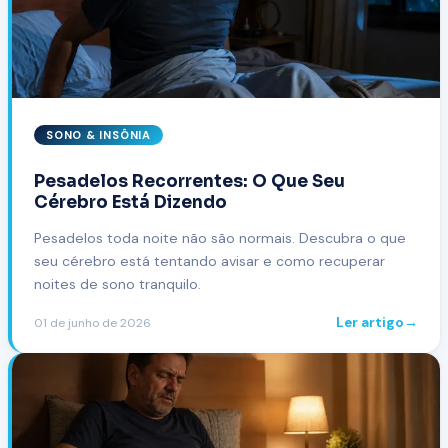
SONO & INSÔNIA
Pesadelos Recorrentes: O Que Seu
Cérebro Está Dizendo
Pesadelos toda noite não são normais. Descubra o que
seu cérebro está tentando avisar e como recuperar
noites de sono tranquilo.
Ler artigo
→
01 de junho de 2026