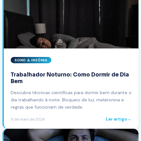
SONO & INSÔNIA
Trabalhador Noturno: Como Dormir de Dia
Bem
Descubra técnicas científicas para dormir bem durante o
dia trabalhando à noite. Bloqueio de luz, melatonina e
regras que funcionam de verdade.
Ler artigo
→
11 de maio de 2026