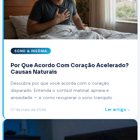
SONO & INSÔNIA
Por Que Acordo Com Coração Acelerado?
Causas Naturais
Descubra por que você acorda com o coração
disparado. Entenda o cortisol matinal, apneia e
ansiedade — e como recuperar o sono tranquilo.
Ler artigo
→
27 de maio de 2026