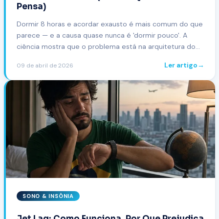
Pensa)
Dormir 8 horas e acordar exausto é mais comum do que
parece — e a causa quase nunca é 'dormir pouco'. A
ciência mostra que o problema está na arquitetura do
sono, não na quantidade. Entenda o que realmente
Ler artigo
→
09 de abril de 2026
acontece.
SONO & INSÔNIA
Jet Lag: Como Funciona, Por Que Prejudica