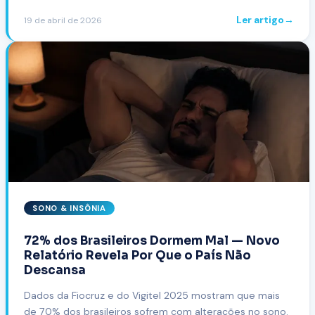
seu corpo e cérebro, e por que o mito do 'short sleeper'
Ler artigo
→
19 de abril de 2026
engana milhões.
SONO & INSÔNIA
72% dos Brasileiros Dormem Mal — Novo
Relatório Revela Por Que o País Não
Descansa
Dados da Fiocruz e do Vigitel 2025 mostram que mais
de 70% dos brasileiros sofrem com alterações no sono.