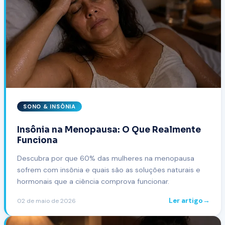
SONO & INSÔNIA
Insônia na Menopausa: O Que Realmente
Funciona
Descubra por que 60% das mulheres na menopausa
sofrem com insônia e quais são as soluções naturais e
hormonais que a ciência comprova funcionar.
Ler artigo
→
02 de maio de 2026