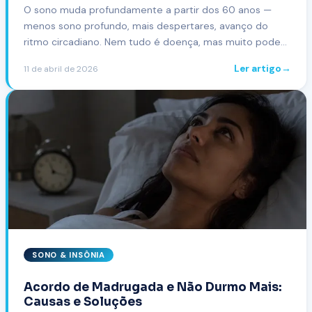
O sono muda profundamente a partir dos 60 anos —
menos sono profundo, mais despertares, avanço do
ritmo circadiano. Nem tudo é doença, mas muito pode
ser tratado. Entenda a fisiologia e as melhores
Ler artigo
→
11 de abril de 2026
intervenções.
SONO & INSÔNIA
Acordo de Madrugada e Não Durmo Mais:
Causas e Soluções