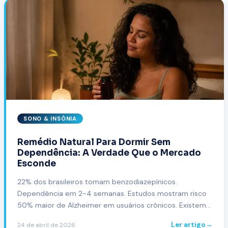
SONO & INSÔNIA
Remédio Natural Para Dormir Sem
Dependência: A Verdade Que o Mercado
Esconde
22% dos brasileiros tomam benzodiazepínicos.
Dependência em 2-4 semanas. Estudos mostram risco
50% maior de Alzheimer em usuários crônicos. Existem
alternativas naturais eficazes — entenda quais
Ler artigo
→
24 de abril de 2026