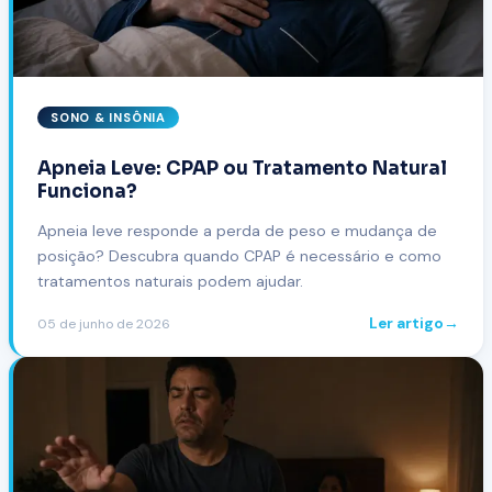
SONO & INSÔNIA
Apneia Leve: CPAP ou Tratamento Natural
Funciona?
Apneia leve responde a perda de peso e mudança de
posição? Descubra quando CPAP é necessário e como
tratamentos naturais podem ajudar.
Ler artigo
→
05 de junho de 2026