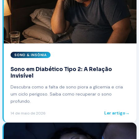
SONO & INSÔNIA
Sono em Diabético Tipo 2: A Relação
Invisível
Descubra como a falta de sono piora a glicemia e cria
um ciclo perigoso. Saiba como recuperar o sono
profundo.
Ler artigo
→
14 de maio de 2026