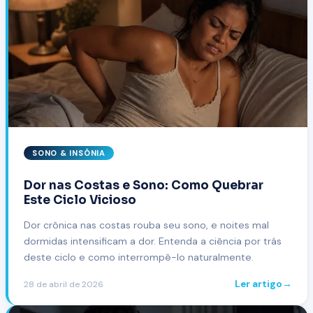
SONO & INSÔNIA
Dor nas Costas e Sono: Como Quebrar
Este Ciclo Vicioso
Dor crônica nas costas rouba seu sono, e noites mal
dormidas intensificam a dor. Entenda a ciência por trás
deste ciclo e como interrompê-lo naturalmente.
Ler artigo
→
28 de abril de 2026