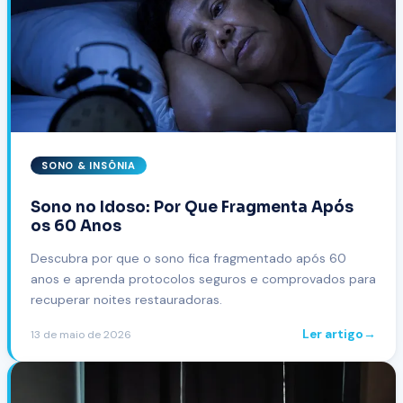
SONO & INSÔNIA
Sono no Idoso: Por Que Fragmenta Após
os 60 Anos
Descubra por que o sono fica fragmentado após 60
anos e aprenda protocolos seguros e comprovados para
recuperar noites restauradoras.
Ler artigo
→
13 de maio de 2026