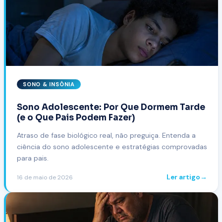
SONO & INSÔNIA
Sono Adolescente: Por Que Dormem Tarde
(e o Que Pais Podem Fazer)
Atraso de fase biológico real, não preguiça. Entenda a
ciência do sono adolescente e estratégias comprovadas
para pais.
Ler artigo
→
16 de maio de 2026