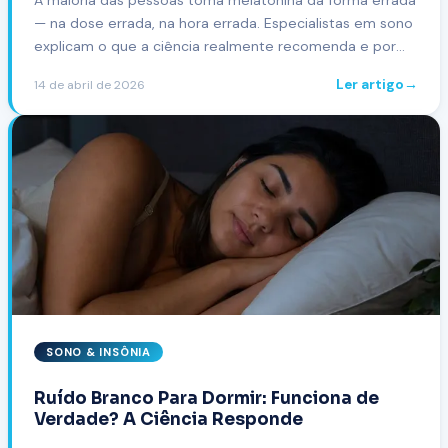
A maioria das pessoas toma melatonina da forma errada
— na dose errada, na hora errada. Especialistas em sono
explicam o que a ciência realmente recomenda e por
que menos pode ser mais.
Ler artigo
→
14 de abril de 2026
SONO & INSÔNIA
Ruído Branco Para Dormir: Funciona de
Verdade? A Ciência Responde