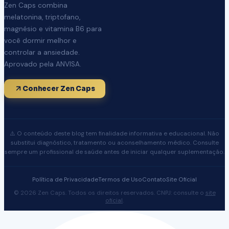
Zen Caps combina
melatonina, triptofano,
magnésio e vitamina B6 para
você dormir melhor e
controlar a ansiedade.
Aprovado pela ANVISA.
Conhecer Zen Caps
⚠️ O conteúdo deste blog tem finalidade informativa e educacional. Não
substitui diagnóstico, tratamento ou aconselhamento médico. Consulte
sempre um profissional de saúde antes de iniciar qualquer suplementação.
Política de Privacidade
Termos de Uso
Contato
Site Oficial
© 2026 Zen Caps. Todos os direitos reservados. CNPJ: consulte o
site
oficial
.