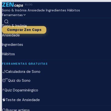
ZEN
caps
BLOG
Sono & Insônia
Ansiedade
Ingredientes
Hábitos
Ferramentas
Sono & Insônia
Comprar Zen Caps
Ansiedade
Ingredientes
Hábitos
FERRAMENTAS GRATUITAS
🌙
Calculadora de Sono
😴
Quiz do Sono
⚡
Quiz Dopaminérgico
🧠
Teste de Ansiedade
Buscar artigos