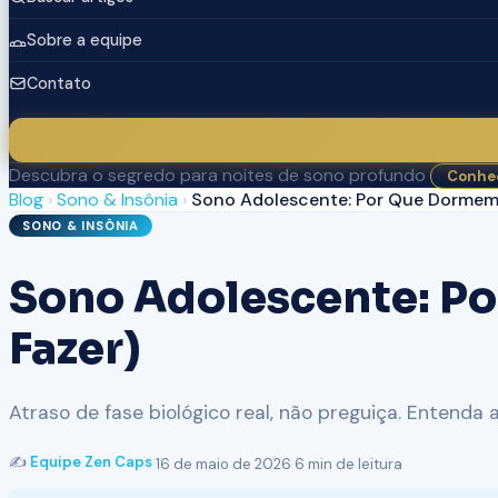
Sobre a equipe
Contato
Descubra o segredo para noites de sono profundo
Conhec
Blog
›
Sono & Insônia
›
Sono Adolescente: Por Que Dormem 
SONO & INSÔNIA
Sono Adolescente: Po
Fazer)
Atraso de fase biológico real, não preguiça. Entenda
✍️
Equipe Zen Caps
·
16 de maio de 2026
·
6 min de leitura