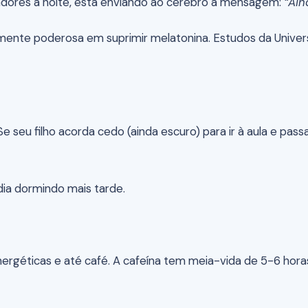
adores à noite, está enviando ao cérebro a mensagem:
“Ain
ente poderosa em suprimir melatonina. Estudos da Univer
 Se seu filho acorda cedo (ainda escuro) para ir à aula e pas
 dia dormindo mais tarde.
rgéticas e até café. A cafeína tem meia-vida de 5-6 horas