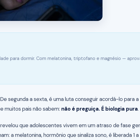
ldade para dormir. Com melatonina, triptofano e magnésio — apro
e segunda a sexta, é uma luta conseguir acordá-lo para a e
que muitos pais não sabem:
não é preguiça. É biologia pura
.
o) revelou que adolescentes vivem em um atraso de fase ge
m: a melatonina, hormônio que sinaliza sono, é liberada 1 