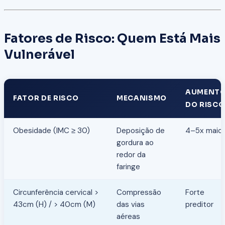
Fatores de Risco: Quem Está Mais
Vulnerável
AUMENT
FATOR DE RISCO
MECANISMO
DO RISCO
Obesidade (IMC ≥ 30)
Deposição de
4–5x maior
gordura ao
redor da
faringe
Circunferência cervical >
Compressão
Forte
43cm (H) / > 40cm (M)
das vias
preditor
aéreas