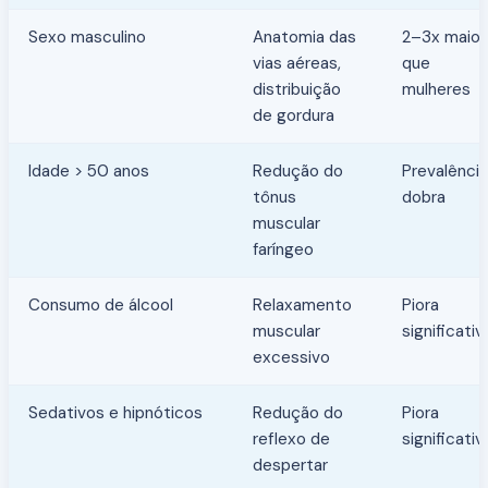
Sexo masculino
Anatomia das
2–3x maior
vias aéreas,
que
distribuição
mulheres
de gordura
Idade > 50 anos
Redução do
Prevalência
tônus
dobra
muscular
faríngeo
Consumo de álcool
Relaxamento
Piora
muscular
significativ
excessivo
Sedativos e hipnóticos
Redução do
Piora
reflexo de
significativ
despertar