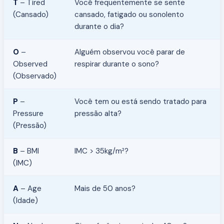
T
– Tired
Você frequentemente se sente
(Cansado)
cansado, fatigado ou sonolento
durante o dia?
O
–
Alguém observou você parar de
Observed
respirar durante o sono?
(Observado)
P
–
Você tem ou está sendo tratado para
Pressure
pressão alta?
(Pressão)
B
– BMI
IMC > 35kg/m²?
(IMC)
A
– Age
Mais de 50 anos?
(Idade)