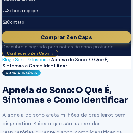
Sobre a equipe
Contato
Comprar Zen Caps
Descubra o segredo para noites de sono profundo
Conhecer o Zen Caps →
Blog
›
Sono & Insônia
›
Apneia do Sono: O Que É,
Sintomas e Como Identificar
SONO & INSÔNIA
Apneia do Sono: O Que É,
Sintomas e Como Identificar
A apneia do sono afeta milhões de brasileiros sem
diagnóstico. Saiba o que são as paradas
respiratórias durante o sono, como identificar os