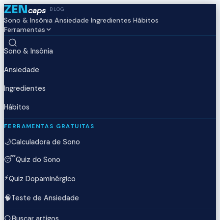
ZEN
caps
BLOG
Sono & Insônia
Ansiedade
Ingredientes
Hábitos
Ferramentas
Sono & Insônia
Ansiedade
Ingredientes
Hábitos
FERRAMENTAS GRATUITAS
🌙
Calculadora de Sono
😴
Quiz do Sono
⚡
Quiz Dopaminérgico
🧠
Teste de Ansiedade
Buscar artigos