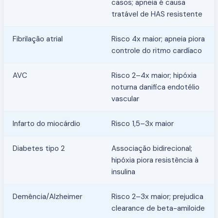
casos; apneia é causa
tratável de HAS resistente
Fibrilação atrial
Risco 4x maior; apneia piora
controle do ritmo cardíaco
AVC
Risco 2–4x maior; hipóxia
noturna danifica endotélio
vascular
Infarto do miocárdio
Risco 1,5–3x maior
Diabetes tipo 2
Associação bidirecional;
hipóxia piora resistência à
insulina
Demência/Alzheimer
Risco 2–3x maior; prejudica
clearance de beta-amiloide