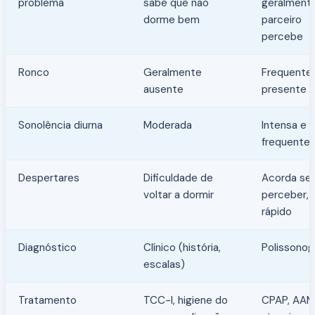
problema
sabe que não
geralment
dorme bem
parceiro
percebe
Ronco
Geralmente
Frequente
ausente
presente
Sonolência diurna
Moderada
Intensa e
frequente
Despertares
Dificuldade de
Acorda se
voltar a dormir
perceber, 
rápido
Diagnóstico
Clínico (história,
Polissonog
escalas)
Tratamento
TCC-I, higiene do
CPAP, AAM