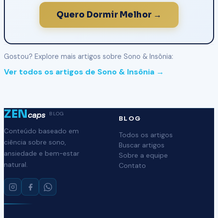
Quero Dormir Melhor →
Gostou? Explore mais artigos sobre Sono & Insônia:
Ver todos os artigos de Sono & Insônia →
ZEN
caps
BLOG
BLOG
Conteúdo baseado em
Todos os artigos
ciência sobre sono,
Buscar artigos
ansiedade e bem-estar
Sobre a equipe
natural.
Contato