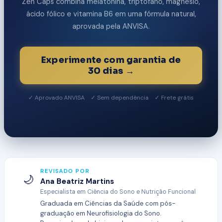
Zen Caps combina melatonina, triptofano, magnésio,
ácido fólico e vitamina B6 em uma fórmula natural,
aprovada pela ANVISA.
Experimente com garantia de
30 dias →
✓ Aprovado ANVISA ✓ Sem dependência ✓ Frete grátis
REVISADO POR
🌙
Ana Beatriz Martins
Especialista em Ciência do Sono e Nutrição Funcional
Graduada em Ciências da Saúde com pós-
graduação em Neurofisiologia do Sono.