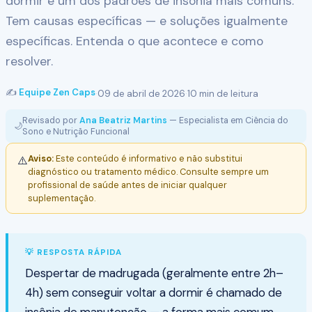
dormir é um dos padrões de insônia mais comuns.
Tem causas específicas — e soluções igualmente
específicas. Entenda o que acontece e como
resolver.
✍️
Equipe Zen Caps
·
09 de abril de 2026
·
10 min de leitura
Revisado por
Ana Beatriz Martins
— Especialista em Ciência do
🌙
Sono e Nutrição Funcional
Aviso:
Este conteúdo é informativo e não substitui
⚠️
diagnóstico ou tratamento médico. Consulte sempre um
profissional de saúde antes de iniciar qualquer
suplementação.
💡 RESPOSTA RÁPIDA
Despertar de madrugada (geralmente entre 2h–
4h) sem conseguir voltar a dormir é chamado de