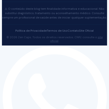
⚠️ O conteúdo deste blog tem finalidade informativa e educacional. Não
substitui diagnóstico, tratamento ou aconselhamento médico. Consulte
sempre um profissional de saúde antes de iniciar qualquer suplementação.
Política de Privacidade
Termos de Uso
Contato
Site Oficial
© 2026 Zen Caps. Todos os direitos reservados. CNPJ: consulte o
site
oficial
.