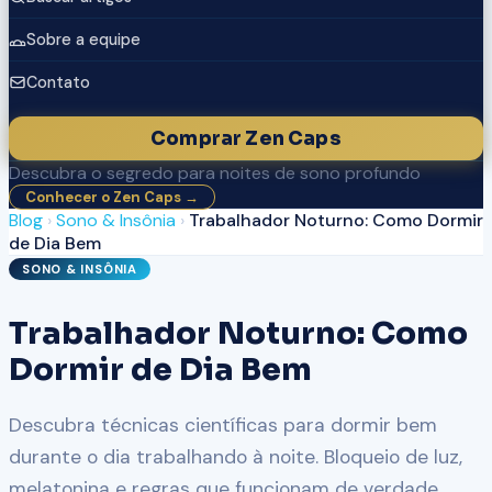
Sobre a equipe
Contato
Comprar Zen Caps
Descubra o segredo para noites de sono profundo
Conhecer o Zen Caps →
Blog
›
Sono & Insônia
›
Trabalhador Noturno: Como Dormir
de Dia Bem
SONO & INSÔNIA
Trabalhador Noturno: Como
Dormir de Dia Bem
Descubra técnicas científicas para dormir bem
durante o dia trabalhando à noite. Bloqueio de luz,
melatonina e regras que funcionam de verdade.