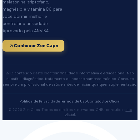
melatonina, triptofano,
magnésio e vitamina B6 para
você dormir melhor e
controlar a ansiedade.
Aprovado pela ANVISA.
Conhecer Zen Caps
⚠️ O conteúdo deste blog tem finalidade informativa e educacional. Não
substitui diagnóstico, tratamento ou aconselhamento médico. Consulte
sempre um profissional de saúde antes de iniciar qualquer suplementação.
Política de Privacidade
Termos de Uso
Contato
Site Oficial
© 2026 Zen Caps. Todos os direitos reservados. CNPJ: consulte o
site
oficial
.