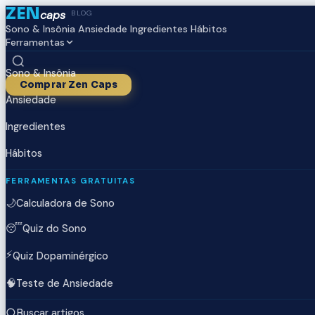
ZEN
caps
BLOG
Sono & Insônia
Ansiedade
Ingredientes
Hábitos
Ferramentas
Sono & Insônia
Comprar Zen Caps
Ansiedade
Ingredientes
Hábitos
FERRAMENTAS GRATUITAS
🌙
Calculadora de Sono
😴
Quiz do Sono
⚡
Quiz Dopaminérgico
🧠
Teste de Ansiedade
Buscar artigos