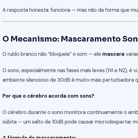
A resposta honesta: funciona — mas não da forma que muit
O Mecanismo: Mascaramento Son
O ruído branco não “bloqueia” o som — ele
mascara
varia
O sono, especialmente nas fases mais leves (N1 e N2), é v
ambiente silencioso de 30dB é muito mais perturbadora
Por que o cérebro acorda com sons?
O cérebro durante o sono monitora continuamente o ambie
súbita — um salto de 10dB pode causar microdespertar m
A fórmula do mascaramento: