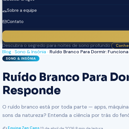
Sobre a equipe
Contato
Descubra o segredo para noites de sono profundo
Conhec
Blog
›
Sono & Insônia
›
Ruído Branco Para Dormir: Funcion
SONO & INSÔNIA
Ruído Branco Para Do
Responde
O ruído branco está por toda parte — apps, máquinas
sons da natureza? Entenda a ciência por trás do fe
✍️
Equipe Zen Caps
·
13 de abril de 2026
·
8 min de leitura