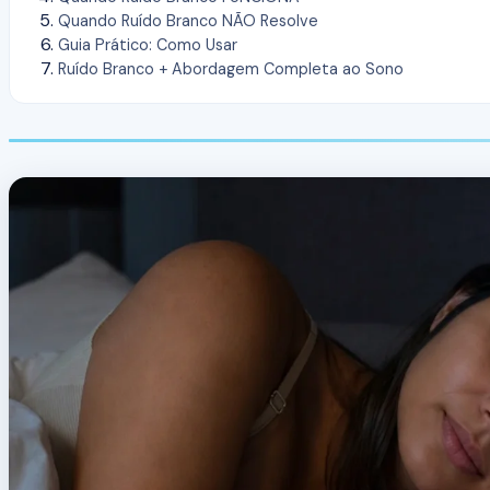
Quando Ruído Branco NÃO Resolve
Guia Prático: Como Usar
Ruído Branco + Abordagem Completa ao Sono