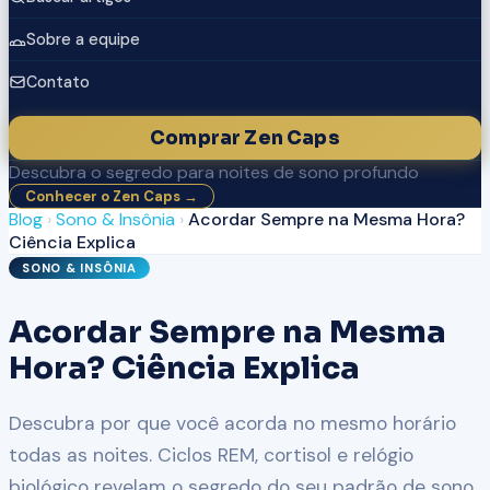
Sobre a equipe
Contato
Comprar Zen Caps
Descubra o segredo para noites de sono profundo
Conhecer o Zen Caps →
Blog
›
Sono & Insônia
›
Acordar Sempre na Mesma Hora?
Ciência Explica
SONO & INSÔNIA
Acordar Sempre na Mesma
Hora? Ciência Explica
Descubra por que você acorda no mesmo horário
todas as noites. Ciclos REM, cortisol e relógio
biológico revelam o segredo do seu padrão de sono.