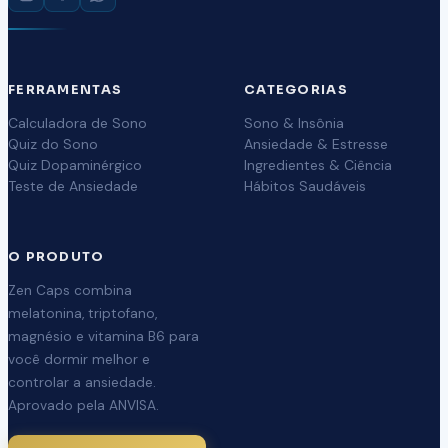
FERRAMENTAS
CATEGORIAS
Calculadora de Sono
Sono & Insônia
Quiz do Sono
Ansiedade & Estresse
Quiz Dopaminérgico
Ingredientes & Ciência
Teste de Ansiedade
Hábitos Saudáveis
O PRODUTO
Zen Caps combina
melatonina, triptofano,
magnésio e vitamina B6 para
você dormir melhor e
controlar a ansiedade.
Aprovado pela ANVISA.