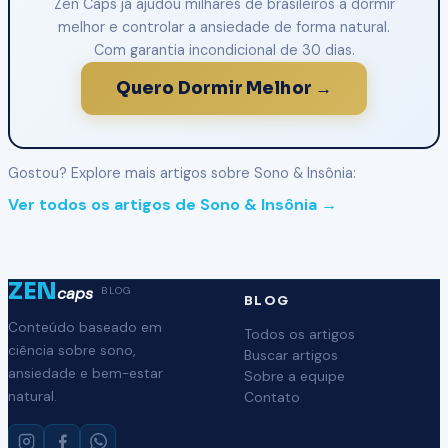
Zen Caps já ajudou milhares de brasileiros a dormir
melhor e controlar a ansiedade de forma natural.
Com garantia incondicional de 30 dias.
Quero Dormir Melhor →
Gostou? Explore mais artigos sobre Sono & Insônia:
Ver todos os artigos de Sono & Insônia →
ZEN
caps
BLOG
BLOG
Conteúdo baseado em
Todos os artigos
ciência sobre sono,
Buscar artigos
ansiedade e bem-estar
Sobre a equipe
natural.
Contato