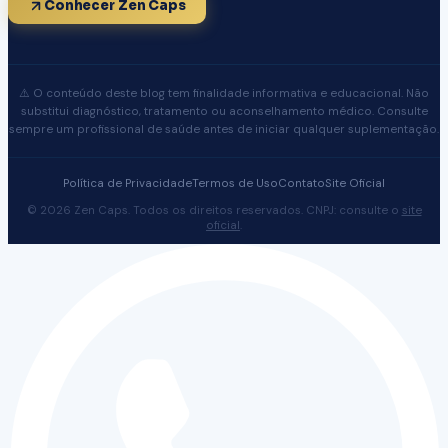
Conhecer Zen Caps
⚠️ O conteúdo deste blog tem finalidade informativa e educacional. Não
substitui diagnóstico, tratamento ou aconselhamento médico. Consulte
sempre um profissional de saúde antes de iniciar qualquer suplementação.
Política de Privacidade
Termos de Uso
Contato
Site Oficial
© 2026 Zen Caps. Todos os direitos reservados. CNPJ: consulte o
site
oficial
.