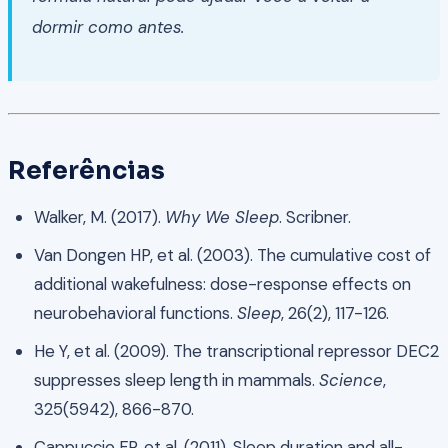
dormir como antes.
Referências
Walker, M. (2017).
Why We Sleep
. Scribner.
Van Dongen HP, et al. (2003). The cumulative cost of
additional wakefulness: dose-response effects on
neurobehavioral functions.
Sleep
, 26(2), 117-126.
He Y, et al. (2009). The transcriptional repressor DEC2
suppresses sleep length in mammals.
Science
,
325(5942), 866-870.
Cappuccio FP, et al. (2011). Sleep duration and all-