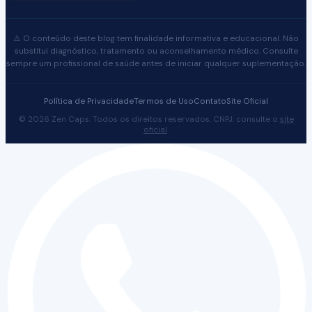
⚠️ O conteúdo deste blog tem finalidade informativa e educacional. Não
substitui diagnóstico, tratamento ou aconselhamento médico. Consulte
sempre um profissional de saúde antes de iniciar qualquer suplementação.
Política de Privacidade
Termos de Uso
Contato
Site Oficial
© 2026 Zen Caps. Todos os direitos reservados. CNPJ: consulte o
site
oficial
.