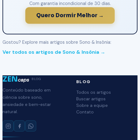
Com garantia incondicional de 30 dias.
Quero Dormir Melhor →
Gostou? Explore mais artigos sobre Sono & Insônia:
Ver todos os artigos de Sono & Insônia →
ZEN
caps
BLOG
BLOG
Conteúdo baseado em
Todos os artigos
ciência sobre sono,
Buscar artigos
ansiedade e bem-estar
Sobre a equipe
natural.
Contato