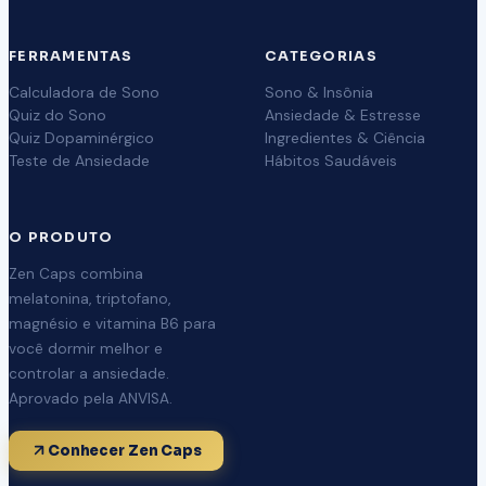
FERRAMENTAS
CATEGORIAS
Calculadora de Sono
Sono & Insônia
Quiz do Sono
Ansiedade & Estresse
Quiz Dopaminérgico
Ingredientes & Ciência
Teste de Ansiedade
Hábitos Saudáveis
O PRODUTO
Zen Caps combina
melatonina, triptofano,
magnésio e vitamina B6 para
você dormir melhor e
controlar a ansiedade.
Aprovado pela ANVISA.
Conhecer Zen Caps