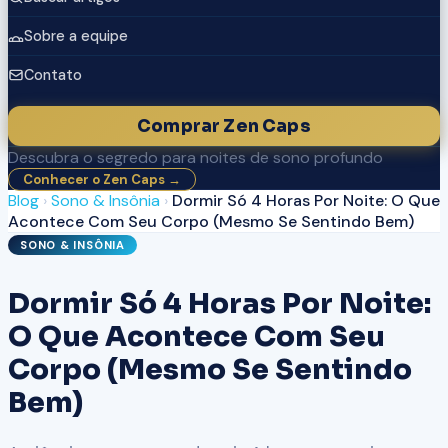
Sobre a equipe
Contato
Comprar Zen Caps
Descubra o segredo para noites de sono profundo
Conhecer o Zen Caps →
Blog
›
Sono & Insônia
›
Dormir Só 4 Horas Por Noite: O Que
Acontece Com Seu Corpo (Mesmo Se Sentindo Bem)
SONO & INSÔNIA
Dormir Só 4 Horas Por Noite:
O Que Acontece Com Seu
Corpo (Mesmo Se Sentindo
Bem)