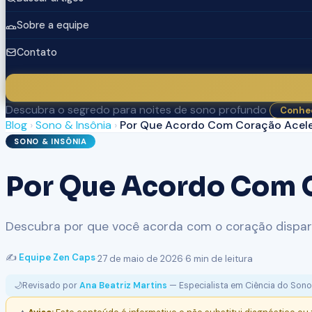
Sobre a equipe
Contato
Descubra o segredo para noites de sono profundo
Conhec
Blog
›
Sono & Insônia
›
Por Que Acordo Com Coração Acele
SONO & INSÔNIA
Por Que Acordo Com C
Descubra por que você acorda com o coração disparad
✍️
Equipe Zen Caps
·
27 de maio de 2026
·
6 min de leitura
🌙
Revisado por
Ana Beatriz Martins
— Especialista em Ciência do Sono