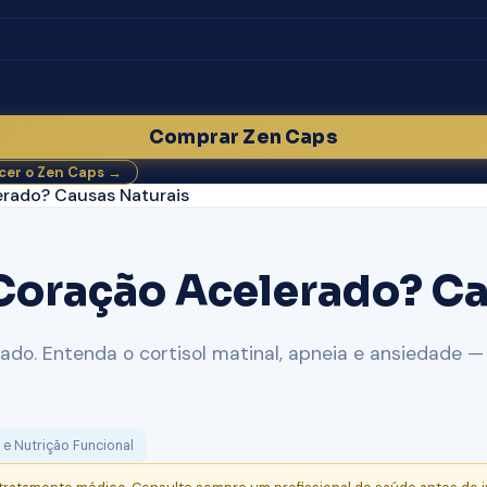
Comprar Zen Caps
er o Zen Caps →
rado? Causas Naturais
oração Acelerado? Ca
o. Entenda o cortisol matinal, apneia e ansiedade — 
 e Nutrição Funcional