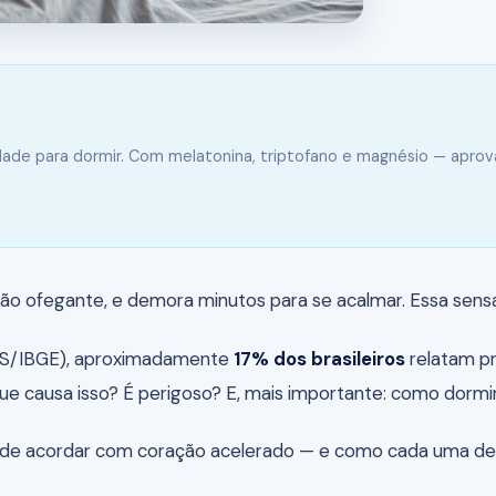
ldade para dormir. Com melatonina, triptofano e magnésio — apro
ação ofegante, e demora minutos para se acalmar. Essa sen
NS/IBGE), aproximadamente
17% dos brasileiros
relatam pr
ue causa isso? É perigoso? E, mais importante: como dormi
ns de acordar com coração acelerado — e como cada uma d