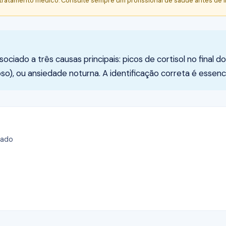
 tratamento médico. Consulte sempre um profissional de saúde antes de i
ado a três causas principais: picos de cortisol no final do
so), ou ansiedade noturna. A identificação correta é essen
rado