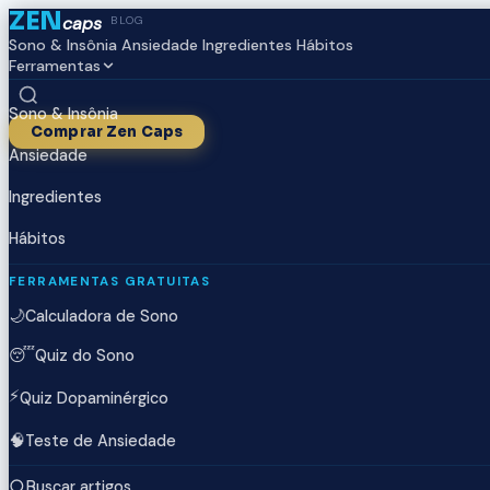
ZEN
caps
BLOG
Sono & Insônia
Ansiedade
Ingredientes
Hábitos
Ferramentas
Sono & Insônia
Comprar Zen Caps
Ansiedade
Ingredientes
Hábitos
FERRAMENTAS GRATUITAS
🌙
Calculadora de Sono
😴
Quiz do Sono
⚡
Quiz Dopaminérgico
🧠
Teste de Ansiedade
Buscar artigos