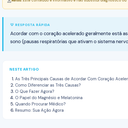
Aviso:
Este conteúdo é informativo e não substitui diagnóstico ou
⚠️
💡 RESPOSTA RÁPIDA
Acordar com o coração acelerado geralmente está associ
sono (pausas respiratórias que ativam o sistema nervo
NESTE ARTIGO
As Três Principais Causas de Acordar Com Coração Acele
Como Diferenciar as Três Causas?
O Que Fazer Agora?
O Papel do Magnésio e Melatonina
Quando Procurar Médico?
Resumo: Sua Ação Agora