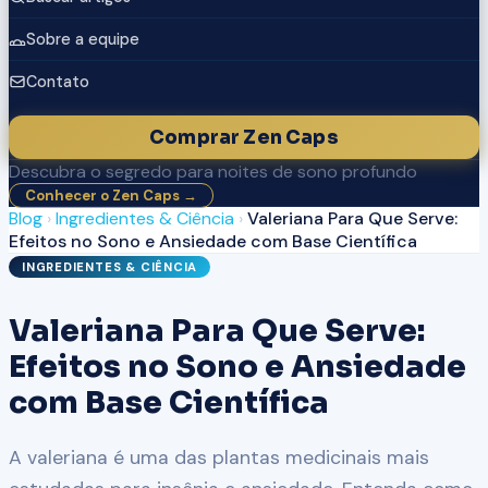
Sobre a equipe
Contato
Comprar Zen Caps
Descubra o segredo para noites de sono profundo
Conhecer o Zen Caps →
Blog
›
Ingredientes & Ciência
›
Valeriana Para Que Serve:
Efeitos no Sono e Ansiedade com Base Científica
INGREDIENTES & CIÊNCIA
Valeriana Para Que Serve:
Efeitos no Sono e Ansiedade
com Base Científica
A valeriana é uma das plantas medicinais mais