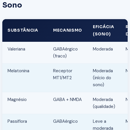
Sono
EFICÁCIA
R
SUBSTÂNCIA
MECANISMO
(SONO)
D
Valeriana
GABAérgico
Moderada
Mu
(fraco)
Melatonina
Receptor
Moderada
N
MT1/MT2
(início do
sono)
Magnésio
GABA + NMDA
Moderada
N
(qualidade)
Passiflora
GABAérgico
Leve a
Mu
moderada