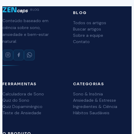
ZEN
caps
BLOG
BLOG
Conteúdo baseado em
Todos os artigos
ciência sobre sono,
Buscar artigos
ansiedade e bem-estar
Sobre a equipe
natural.
Contato
FERRAMENTAS
CATEGORIAS
Calculadora de Sono
Sono & Insônia
Quiz do Sono
Ansiedade & Estresse
Quiz Dopaminérgico
Ingredientes & Ciência
Teste de Ansiedade
Hábitos Saudáveis
O PRODUTO