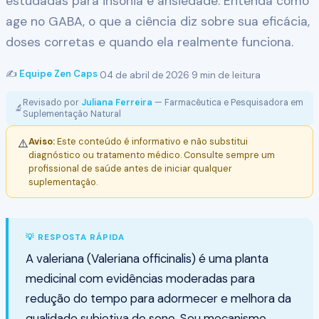
estudadas para insônia e ansiedade. Entenda como
age no GABA, o que a ciência diz sobre sua eficácia,
doses corretas e quando ela realmente funciona.
✍️
Equipe Zen Caps
·
04 de abril de 2026
·
9 min de leitura
Revisado por
Juliana Ferreira
— Farmacêutica e Pesquisadora em
🔬
Suplementação Natural
Aviso:
Este conteúdo é informativo e não substitui
⚠️
diagnóstico ou tratamento médico. Consulte sempre um
profissional de saúde antes de iniciar qualquer
suplementação.
💡 RESPOSTA RÁPIDA
A valeriana (Valeriana officinalis) é uma planta
medicinal com evidências moderadas para
redução do tempo para adormecer e melhora da
qualidade subjetiva do sono. Seu mecanismo