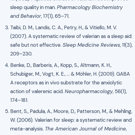
sleep quality in man.
Pharmacology Biochemistry
and Behavior
, 17(1), 65–71.
Taibi, D. M., Landis, C. A., Petry, H., & Vitiello, M. V.
(2007). A systematic review of valerian as a sleep aid:
safe but not effective.
Sleep Medicine Reviews
, 11(3),
209–230.
Benke, D., Barberis, A., Kopp, S., Altmann, K. H.,
Schubiger, M., Vogt, K. E., … & Möhler, H. (2009). GABA
A receptors as in vivo substrate for the anxiolytic
action of valerenic acid.
Neuropharmacology
, 56(1),
174–181.
Bent, S., Padula, A., Moore, D., Patterson, M., & Mehling,
W. (2006). Valerian for sleep: a systematic review and
meta-analysis.
The American Journal of Medicine
,