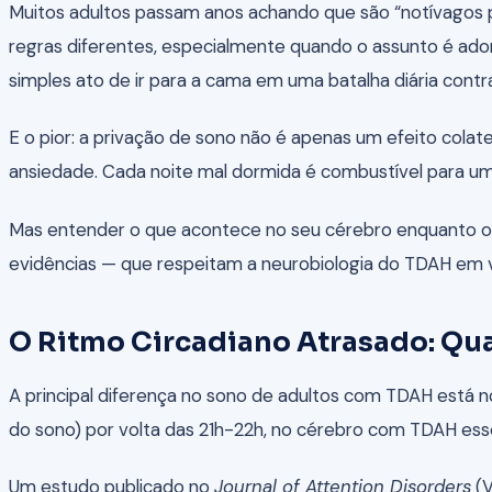
Muitos adultos passam anos achando que são “notívagos po
regras diferentes, especialmente quando o assunto é ador
simples ato de ir para a cama em uma batalha diária contra
E o pior: a privação de sono não é apenas um efeito colat
ansiedade. Cada noite mal dormida é combustível para um d
Mas entender o que acontece no seu cérebro enquanto o r
evidências — que respeitam a neurobiologia do TDAH em ve
O Ritmo Circadiano Atrasado: Qu
A principal diferença no sono de adultos com TDAH está
do sono) por volta das 21h-22h, no cérebro com TDAH es
Um estudo publicado no
Journal of Attention Disorders
(V