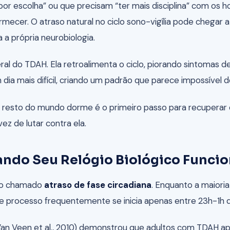
r escolha” ou que precisam “ter mais disciplina” com os h
mecer. O atraso natural no ciclo sono-vigília pode chegar 
 a própria neurobiologia.
eral do TDAH. Ela retroalimenta o ciclo, piorando sintomas 
ia mais difícil, criando um padrão que parece impossível d
esto do mundo dorme é o primeiro passo para recuperar o 
z de lutar contra ela.
ando Seu Relógio Biológico Funcio
 no chamado
atraso de fase circadiana
. Enquanto a maiori
se processo frequentemente se inicia apenas entre 23h-1h
an Veen et al., 2010) demonstrou que adultos com TDAH apr