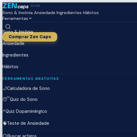
ZEN
caps
BLOG
Sono & Insônia
Ansiedade
Ingredientes
Hábitos
Ferramentas
Sono & Insônia
Comprar Zen Caps
Ansiedade
Ingredientes
Hábitos
FERRAMENTAS GRATUITAS
🌙
Calculadora de Sono
😴
Quiz do Sono
⚡
Quiz Dopaminérgico
🧠
Teste de Ansiedade
Buscar artigos