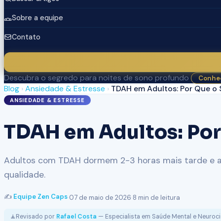
Sobre a equipe
Contato
Descubra o segredo para noites de sono profundo
Conhec
Blog
›
Ansiedade & Estresse
›
TDAH em Adultos: Por Que o 
ANSIEDADE & ESTRESSE
TDAH em Adultos: Por 
Adultos com TDAH dormem 2-3 horas mais tarde e ac
qualidade.
✍️
Equipe Zen Caps
·
07 de maio de 2026
·
8 min de leitura
🧘
Revisado por
Rafael Costa
— Especialista em Saúde Mental e Neuroci