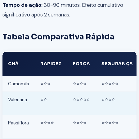
Tempo de ação:
30-90 minutos. Efeito cumulativo
significativo após 2 semanas.
Tabela Comparativa Rápida
CHÁ
RAPIDEZ
FORÇA
SEGURANÇA
Camomila
⭐⭐⭐
⭐⭐⭐⭐
⭐⭐⭐⭐⭐
Valeriana
⭐⭐
⭐⭐⭐⭐⭐
⭐⭐⭐⭐
Passiflora
⭐⭐⭐⭐
⭐⭐⭐⭐
⭐⭐⭐⭐⭐