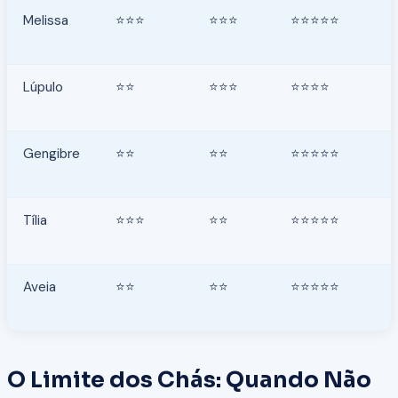
Melissa
⭐⭐⭐
⭐⭐⭐
⭐⭐⭐⭐⭐
Lúpulo
⭐⭐
⭐⭐⭐
⭐⭐⭐⭐
Gengibre
⭐⭐
⭐⭐
⭐⭐⭐⭐⭐
Tília
⭐⭐⭐
⭐⭐
⭐⭐⭐⭐⭐
Aveia
⭐⭐
⭐⭐
⭐⭐⭐⭐⭐
O Limite dos Chás: Quando Não