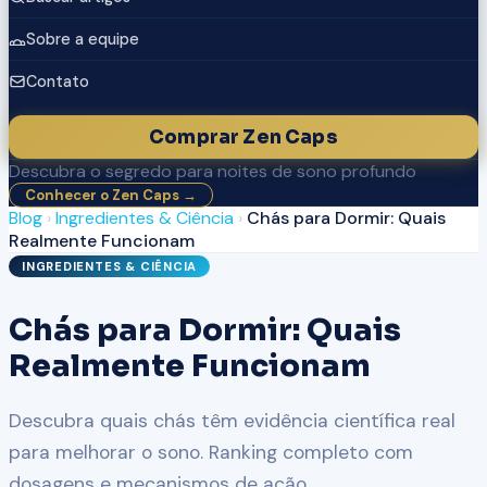
Sobre a equipe
Contato
Comprar Zen Caps
Descubra o segredo para noites de sono profundo
Conhecer o Zen Caps →
Blog
›
Ingredientes & Ciência
›
Chás para Dormir: Quais
Realmente Funcionam
INGREDIENTES & CIÊNCIA
Chás para Dormir: Quais
Realmente Funcionam
Descubra quais chás têm evidência científica real
para melhorar o sono. Ranking completo com
dosagens e mecanismos de ação.