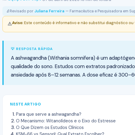
🔬
Revisado por
Juliana Ferreira
— Farmacêutica e Pesquisadora em Su
Aviso:
Este conteúdo é informativo e não substitui diagnóstico ou
⚠️
💡 RESPOSTA RÁPIDA
A ashwagandha (Withania somnifera) é um adaptógeno 
qualidade do sono. Estudos com extratos padronizados
ansiedade após 8–12 semanas. A dose eficaz é 300–6
NESTE ARTIGO
Para que serve a ashwagandha?
O Mecanismo: Witanolídeos e o Eixo do Estresse
O Que Dizem os Estudos Clínicos
KSM-66 vs Sensoril: Qual Extrato Escolher?