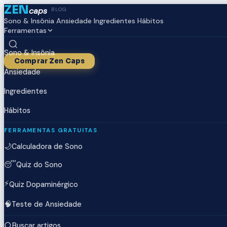
ZEN
caps
BLOG
Sono & Insônia
Ansiedade
Ingredientes
Hábitos
Ferramentas
Sono & Insônia
Comprar Zen Caps
Ansiedade
Ingredientes
Hábitos
FERRAMENTAS GRATUITAS
🌙
Calculadora de Sono
😴
Quiz do Sono
⚡
Quiz Dopaminérgico
🧠
Teste de Ansiedade
Buscar artigos