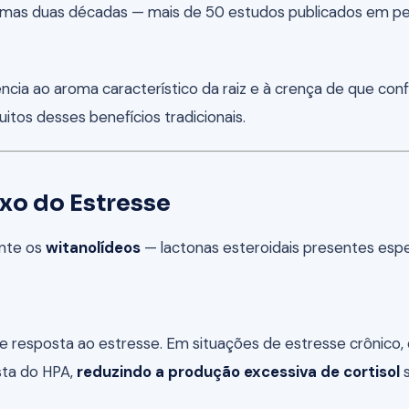
imas duas décadas — mais de 50 estudos publicados em per
cia ao aroma característico da raiz e à crença de que confe
os desses benefícios tradicionais.
xo do Estresse
ente os
witanolídeos
— lactonas esteroidais presentes espec
e resposta ao estresse. Em situações de estresse crônico, e
sta do HPA,
reduzindo a produção excessiva de cortisol
s