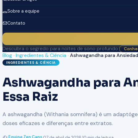
Sobre a equipe
Contato
Descubra o segredo para noites de sono profundo
Conhec
Blog
›
Ingredientes & Ciência
›
Ashwagandha para Ansiedade 
INGREDIENTES & CIÊNCIA
Ashwagandha para Ans
Essa Raiz
A ashwagandha (Withania somnifera) é um adaptógen
doses eficazes e diferenças entre extratos.
✍️
Equipe Zen Caps
·
07 de abril de 2026
·
10 min de leitura