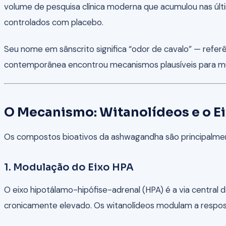
volume de pesquisa clínica moderna que acumulou nas últ
controlados com placebo.
Seu nome em sânscrito significa “odor de cavalo” — referên
contemporânea encontrou mecanismos plausíveis para muit
O Mecanismo: Witanolídeos e o Ei
Os compostos bioativos da ashwagandha são principalm
1. Modulação do Eixo HPA
O eixo hipotálamo-hipófise-adrenal (HPA) é a via central d
cronicamente elevado. Os witanolídeos modulam a respo