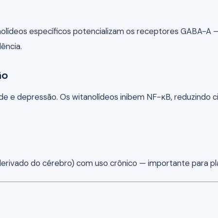
nolídeos específicos potencializam os receptores GABA-A 
ência.
ão
de e depressão. Os witanolídeos inibem NF-κB, reduzindo ci
vado do cérebro) com uso crônico — importante para plasti