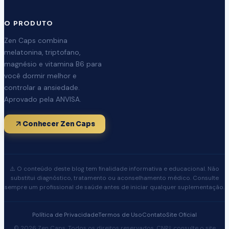
O PRODUTO
Zen Caps combina
melatonina, triptofano,
magnésio e vitamina B6 para
você dormir melhor e
controlar a ansiedade.
Aprovado pela ANVISA.
Conhecer Zen Caps
⚠️ O conteúdo deste blog tem finalidade informativa e educacional. Não
substitui diagnóstico, tratamento ou aconselhamento médico. Consulte
sempre um profissional de saúde antes de iniciar qualquer suplementação.
Política de Privacidade
Termos de Uso
Contato
Site Oficial
© 2026 Zen Caps. Todos os direitos reservados. CNPJ: consulte o
site