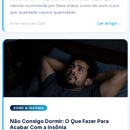
ciência recomenda por faixa etária, ciclos de sono e por
que qualidade supera quantidade.
Ler artigo
→
18 de março de 2026
SONO & INSÔNIA
Não Consigo Dormir: O Que Fazer Para
Acabar Com a Insônia