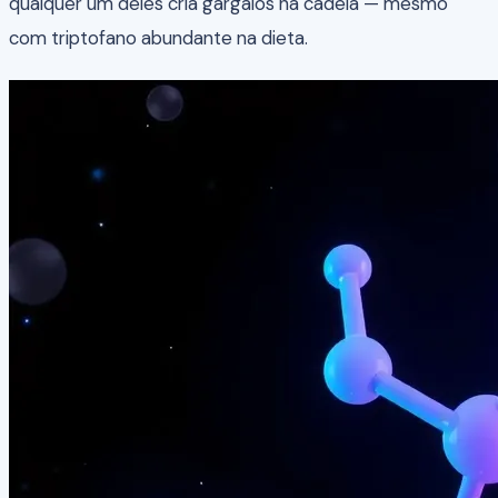
qualquer um deles cria gargalos na cadeia — mesmo
com triptofano abundante na dieta.