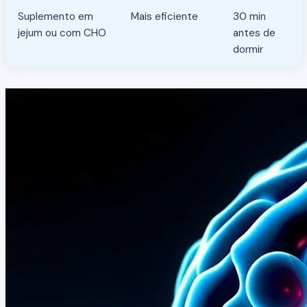
Suplemento em
Mais eficiente
30 min
jejum ou com CHO
antes de
dormir