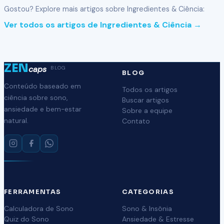
Gostou? Explore mais artigos sobre Ingredientes & Ciência:
Ver todos os artigos de Ingredientes & Ciência →
ZEN
caps
BLOG
BLOG
Conteúdo baseado em
Todos os artigos
ciência sobre sono,
Buscar artigos
ansiedade e bem-estar
Sobre a equipe
natural.
Contato
FERRAMENTAS
CATEGORIAS
Calculadora de Sono
Sono & Insônia
Quiz do Sono
Ansiedade & Estresse