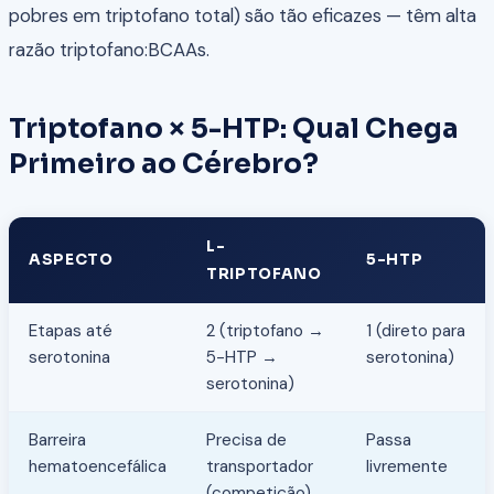
pobres em triptofano total) são tão eficazes — têm alta
razão triptofano:BCAAs.
Triptofano × 5-HTP: Qual Chega
Primeiro ao Cérebro?
L-
ASPECTO
5-HTP
TRIPTOFANO
Etapas até
2 (triptofano →
1 (direto para
serotonina
5-HTP →
serotonina)
serotonina)
Barreira
Precisa de
Passa
hematoencefálica
transportador
livremente
(competição)