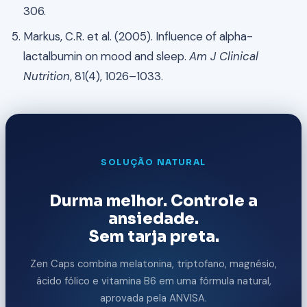
306.
Markus, C.R. et al. (2005). Influence of alpha-
lactalbumin on mood and sleep.
Am J Clinical
Nutrition
, 81(4), 1026–1033.
SOLUÇÃO NATURAL
Durma melhor. Controle a
ansiedade.
Sem tarja preta.
Zen Caps combina melatonina, triptofano, magnésio,
ácido fólico e vitamina B6 em uma fórmula natural,
aprovada pela ANVISA.