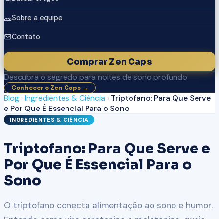
Sobre a equipe
Contato
Comprar Zen Caps
Descubra o segredo para noites de sono profundo
Conhecer o Zen Caps →
Blog
›
Ingredientes & Ciência
›
Triptofano: Para Que Serve
e Por Que É Essencial Para o Sono
INGREDIENTES & CIÊNCIA
Triptofano: Para Que Serve e
Por Que É Essencial Para o
Sono
O triptofano conecta alimentação ao sono e humor.