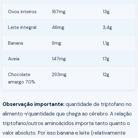
Ovos inteiros
167mg
13g
Leite integral
46mg
3,4g
Banana
9mg
1,1g
Aveia
147mg
17g
Chocolate
293mg
12g
amargo 70%
Observação importante:
quantidade de triptofano no
alimento ≠ quantidade que chega ao cérebro. A relação
triptofano/outros aminoácidos importa tanto quanto o
valor absoluto. Por isso banana e leite (relativamente