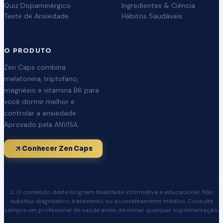
Quiz Dopaminérgico
Ingredientes & Ciência
Teste de Ansiedade
Hábitos Saudáveis
O PRODUTO
Zen Caps combina
melatonina, triptofano,
magnésio e vitamina B6 para
você dormir melhor e
controlar a ansiedade.
Aprovado pela ANVISA.
Conhecer Zen Caps
⚠️ O conteúdo deste blog tem finalidade informativa e educacional. Não
substitui diagnóstico, tratamento ou aconselhamento médico. Consulte
sempre um profissional de saúde antes de iniciar qualquer suplementação.