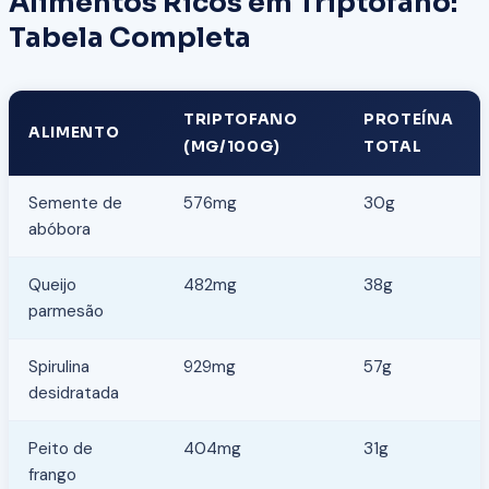
Alimentos Ricos em Triptofano:
Tabela Completa
TRIPTOFANO
PROTEÍNA
ALIMENTO
(MG/100G)
TOTAL
Semente de
576mg
30g
abóbora
Queijo
482mg
38g
parmesão
Spirulina
929mg
57g
desidratada
Peito de
404mg
31g
frango