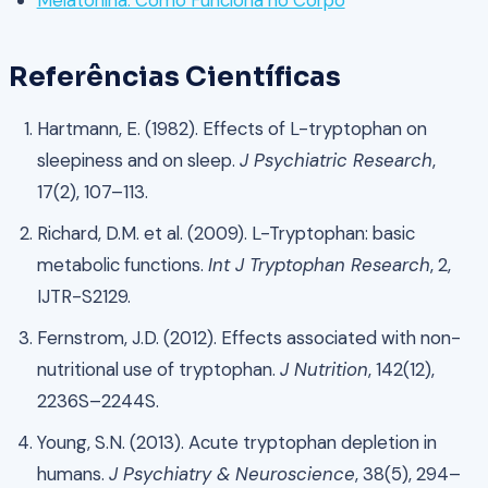
Melatonina: Como Funciona no Corpo
Referências Científicas
Hartmann, E. (1982). Effects of L-tryptophan on
sleepiness and on sleep.
J Psychiatric Research
,
17(2), 107–113.
Richard, D.M. et al. (2009). L-Tryptophan: basic
metabolic functions.
Int J Tryptophan Research
, 2,
IJTR-S2129.
Fernstrom, J.D. (2012). Effects associated with non-
nutritional use of tryptophan.
J Nutrition
, 142(12),
2236S–2244S.
Young, S.N. (2013). Acute tryptophan depletion in
humans.
J Psychiatry & Neuroscience
, 38(5), 294–