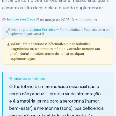
Entenda como vira serotonina e melatonina, quais
alimentos são ricos nele e quando suplementar.
✍️
Equipe Zen Caps
·
21 de março de 2026
·
10 min de leitura
Revisado por
Juliana Ferreira
— Farmacêutica e Pesquisadora em
🔬
Suplementação Natural
Aviso:
Este conteúdo é informativo e não substitui
⚠️
diagnóstico ou tratamento médico. Consulte sempre um
profissional de saúde antes de iniciar qualquer
suplementação.
💡 RESPOSTA RÁPIDA
O triptofano é um aminoácido essencial que o
corpo não produz — precisa vir da alimentação —
e é a matéria-prima para a serotonina (humor,
bem-estar) e melatonina (sono). Sua deficiência
causa insônia, irritabilidade e depressão. As