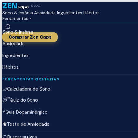
ZEN
caps
BLOG
Sono & Insônia
Ansiedade
Ingredientes
Hábitos
Ferramentas
Sono & Insônia
Comprar Zen Caps
Ansiedade
Ingredientes
Hábitos
FERRAMENTAS GRATUITAS
🌙
Calculadora de Sono
😴
Quiz do Sono
⚡
Quiz Dopaminérgico
🧠
Teste de Ansiedade
Buscar artigos