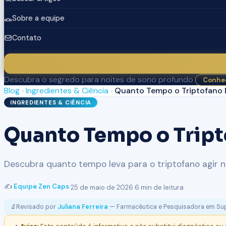
Sobre a equipe
Contato
Descubra o segredo para noites de sono profundo
Conhec
Blog
›
Ingredientes & Ciência
›
Quanto Tempo o Triptofano D
INGREDIENTES & CIÊNCIA
Quanto Tempo o Tript
Descubra quanto tempo leva para o triptofano agir no
✍️
Equipe Zen Caps
·
25 de maio de 2026
·
6 min de leitura
🔬
Revisado por
Juliana Ferreira
— Farmacêutica e Pesquisadora em Su