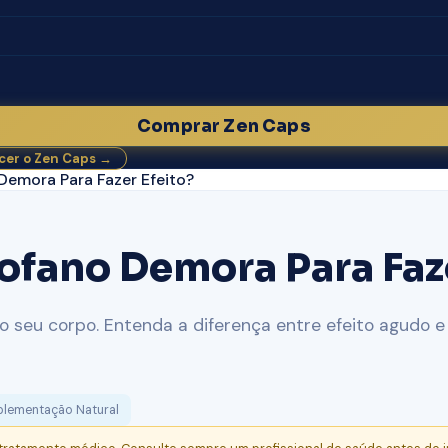
Comprar Zen Caps
er o Zen Caps →
emora Para Fazer Efeito?
ofano Demora Para Faze
 seu corpo. Entenda a diferença entre efeito agudo e 
plementação Natural