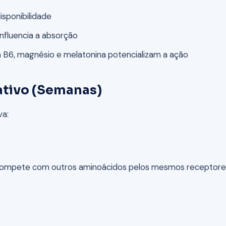
isponibilidade
l influencia a absorção
na B6, magnésio e melatonina potencializam a ação
ativo (Semanas)
va:
e compete com outros aminoácidos pelos mesmos receptores