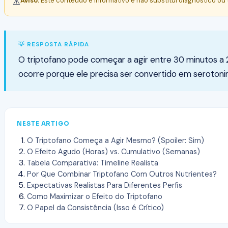
Aviso:
Este conteúdo é informativo e não substitui diagnóstico ou
⚠️
💡 RESPOSTA RÁPIDA
O triptofano pode começar a agir entre 30 minutos a 2
ocorre porque ele precisa ser convertido em seroton
NESTE ARTIGO
O Triptofano Começa a Agir Mesmo? (Spoiler: Sim)
O Efeito Agudo (Horas) vs. Cumulativo (Semanas)
Tabela Comparativa: Timeline Realista
Por Que Combinar Triptofano Com Outros Nutrientes?
Expectativas Realistas Para Diferentes Perfis
Como Maximizar o Efeito do Triptofano
O Papel da Consistência (Isso é Crítico)