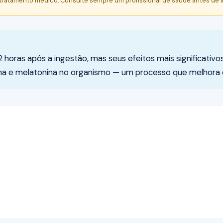
 tratamento médico. Consulte sempre um profissional de saúde antes de i
 horas após a ingestão, mas seus efeitos mais significativ
ina e melatonina no organismo — um processo que melhora 