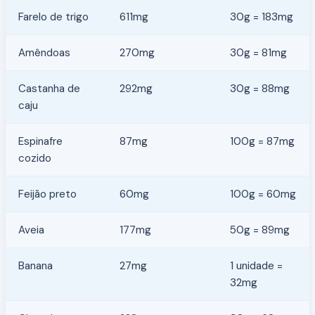
Farelo de trigo
611mg
30g = 183mg
Amêndoas
270mg
30g = 81mg
Castanha de
292mg
30g = 88mg
caju
Espinafre
87mg
100g = 87mg
cozido
Feijão preto
60mg
100g = 60mg
Aveia
177mg
50g = 89mg
Banana
27mg
1 unidade =
32mg