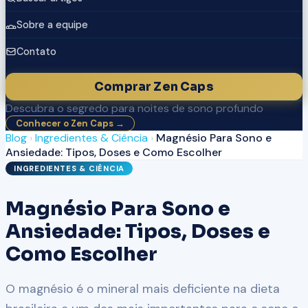
Sobre a equipe
Contato
Comprar Zen Caps
Descubra o segredo para noites de sono profundo
Conhecer o Zen Caps →
Blog
›
Ingredientes & Ciência
›
Magnésio Para Sono e
Ansiedade: Tipos, Doses e Como Escolher
INGREDIENTES & CIÊNCIA
Magnésio Para Sono e
Ansiedade: Tipos, Doses e
Como Escolher
O magnésio é o mineral mais deficiente na dieta