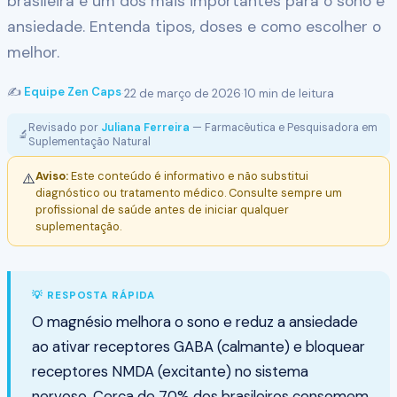
brasileira e um dos mais importantes para o sono e
ansiedade. Entenda tipos, doses e como escolher o
melhor.
✍️
Equipe Zen Caps
·
22 de março de 2026
·
10 min de leitura
Revisado por
Juliana Ferreira
— Farmacêutica e Pesquisadora em
🔬
Suplementação Natural
Aviso:
Este conteúdo é informativo e não substitui
⚠️
diagnóstico ou tratamento médico. Consulte sempre um
profissional de saúde antes de iniciar qualquer
suplementação.
💡 RESPOSTA RÁPIDA
O magnésio melhora o sono e reduz a ansiedade
ao ativar receptores GABA (calmante) e bloquear
receptores NMDA (excitante) no sistema
nervoso. Cerca de 70% dos brasileiros consomem